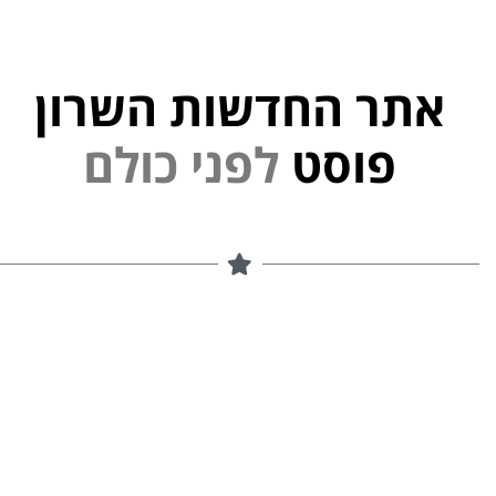
אתר החדשות השרון
י
נ
פ
פוסט
ל
ם
ל