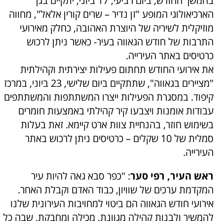
בהמשך החודש, ביום רביעי, 17 ביוני, יתקיים בגן
הארכיאולוגי המופע "זן נדיר – שרים קורין אלאל", מחווה
מוזיקלית לשיריה של היוצרת האהובה, כחלק מאירועי
התרבות של חודש הגאווה בעיר- כאשר ניתן לרכוש
כרטיסים באתר העירייה.
את אירועי החודש תחתום פעילות יצירתית וקהילתית
"מציירים בגאווה", שתתקיים ביום שלישי, 23 ביוני, במרכז
קיפוד. במסגרת הפעילות ייצרו המשתתפות והמשתתפים
עבודות אומנות ויצבעו קיר קהילתי באמצעות חומרים
בשימוש חוזר, בהנחיית צוות ארט קיימא. זאת בעלות
סמלית של 10 שקלים – כרטיסים ניתן לרכוש באתר
העירייה.
ראש העיר, רפי סער
: "כפר סבא גאה להיות עיר
המקדמת ערכים של שוויון, כבוד האדם וקבלת האחר.
אירועי חודש הגאווה הם ביטוי למחויבות העירונית שלנו
להמשיך ולבנות קהילה מגוונת, מכילה ומחבקת, שבה כל