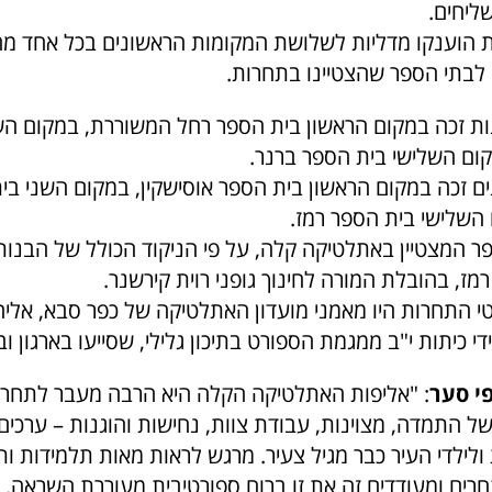
שליחים.
ת הוענקו מדליות לשלושת המקומות הראשונים בכל אחד מה
לבתי הספר שהצטיינו בתחרות.
ות זכה במקום הראשון בית הספר רחל המשוררת, במקום הש
ום השלישי בית הספר ברנר.
ים זכה במקום הראשון בית הספר אוסישקין, במקום השני בי
 השלישי בית הספר רמז.
ר המצטיין באתלטיקה קלה, על פי הניקוד הכולל של הבנות 
מז, בהובלת המורה לחינוך גופני רוית קירשנר.
פטי התחרות היו מאמני מועדון האתלטיקה של כפר סבא, אלי
י כיתות י"ב ממגמת הספורט בתיכון גלילי, שסייעו בארגון ו
י סער
: "אליפות האתלטיקה הקלה היא הרבה מעבר לתחרות
ל התמדה, מצוינות, עבודת צוות, נחישות והוגנות – ערכים
ולילדי העיר כבר מגיל צעיר. מרגש לראות מאות תלמידות ות
ים ומעודדים זה את זו ברוח ספורטיבית מעוררת השראה. 