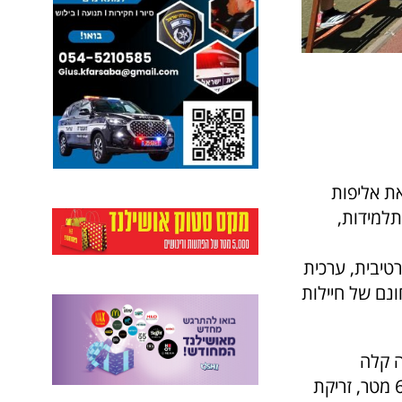
ת אליפות
יקה הקלה לבתי הספר היסודיים בעיר, בהשתתפות למעלה מ-350 תלמידות,
טיבית, ערכית
נם של חיילות
ה קלה
המותאמים לגילם, ובהם קפיצה למרחק, ריצת ספרינט ל-60 מטר, ריצת 600 מטר, זריקת