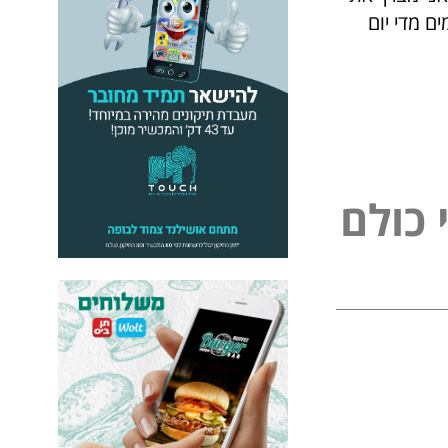
ם מדי יום
כ
ו
ל
ם
ל
פ