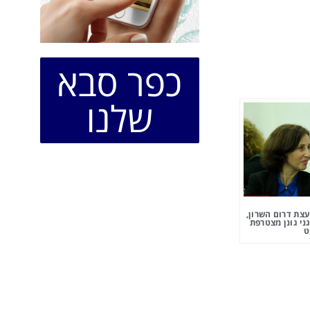
כפר סבא
שלנו
צת דרום השרון,
ני גונן מצטרפת
ט