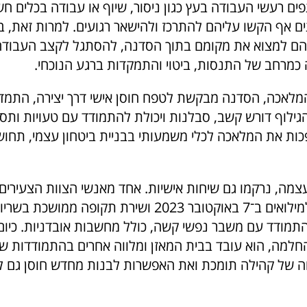
 רעשי העבודה בעץ כגון ניסור, שיוף או עבודה בכלים חשמ
תים אף הקשו עליהם להתרכז ולהישאר רגועים. למרות זאת, 
הם למצוא את מקומם בתוך הסדנה, להסתגל לקצב העבודה 
 כמרחב של התנסות, ביטוי והתמקדות ברגע הנוכחי.
מלאכה, הסדנה מבקשת לטפח חוסן אישי דרך יצירה, התמדה
הגילוף דורש קשב, סבלנות ויכולת להתמודד עם טעויות ותסכ
פכות את המלאכה לכלי משמעותי בבניית ביטחון עצמי, תחו
מה, נרקמו גם שיחות אישיות. אחד מאנשי הצוות הצעירים 
לסשה כי גויס למילואים ב־7 באוקטובר 2023 ושירת תקופה ממ
תמודד עם משבר נפשי קשה, כולל מחשבות אובדניות. כיום
למה, הוא עובד בבית המאזן ומלווה אחרים בהתמודדות של
 של קהילה תומכת ואת האפשרות לבנות מחדש חוסן גם ל