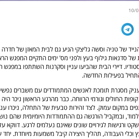
10/0
נייד של טניה וסשה גליצקי הגיע גם לבית המאזן של חדרה 
של סדנאות גילוף בעץ ולפני מס' ימים התקיים המפגש הרא
דיו. דיירי הבית שהביעו עניין וסקרנות השתתפו במפגש ה
התחיל בפעילות החדשה.
ניק מסגרת תומכת לאנשים המתמודדים עם משברים נפשיים
ופות החולים וגורמי הרווחה. כבר מהרגע הראשון ניכר היה 
ם במקום עמוק. לצד זהירות טבעית של התחלה, ניכרו עניין
ללמוד, ובמקביל הורגשה גם ההתמודדות היומיומית שהם נוש
שקט ורגישות לגירויים שונים שאינם נעלמים לרגע. דווקא ע
וכלי העבודה, תהליך היצירה קיבל משמעות מיוחדת. יחד ע