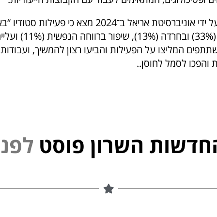
מחקר שנערך על ידי אוניברסיטת אריאל ב־2024 מצא כי פ
לירידה בדיכאון (33%) ובח
 המשתתפים המליצו על הפעילות והביעו רצון להמשיך, ועבודות
 והפכו לסמל לחוסן..
חדשות השרון פוסט
י
נ
פ
ל