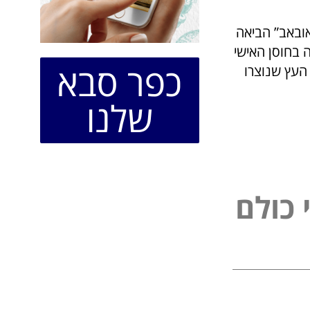
עילות סטודיו “באובאב” הביאה
רדה (13%), שיפור ברווחה הנפשית (11%) ועלייה בחוסן האישי
כפר סבא
 העץ שנוצרו
שלנו
כ
ו
ל
ם
ל
פ