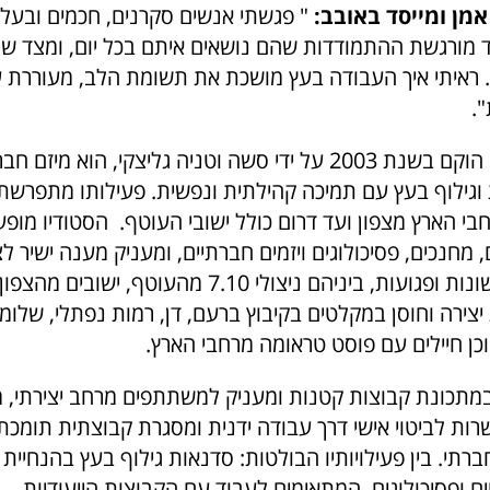
אמן ומייסד באובב:
" פגשתי אנשים סקרנים, חכמים ובעלי 
ד מורגשת ההתמודדות שהם נושאים איתם בכל יום, ומצד שנ
. ראיתי איך העבודה בעץ מושכת את תשומת הלב, מעוררת ע
.
סטודיו באובאב הוקם בשנת 2003 על ידי סשה וטניה גליצקי, הוא מ
גילוף בעץ עם תמיכה קהילתית ונפשית. פעילותו מתפרשת כ
חבי הארץ מצפון ועד דרום כולל ישובי העוטף. הסטודיו מופעל
, מחנכים, פסיכולוגים ויזמים חברתיים, ומעניק מענה ישיר ל
בקרב קהילות שונות ופגועות, ביניהם ניצולי 7.10 מהעוטף, 
יצירה וחוסן במקלטים בקיבוץ ברעם, דן, רמות נפתלי, שלומי
וכן חיילים עם פוסט טראומה מרחבי הארץ.
במתכונת קבוצות קטנות ומעניק למשתתפים מרחב יצירתי, מ
רות לביטוי אישי דרך עבודה ידנית ומסגרת קבוצתית תומכ
ברתי. בין פעילויותיו הבולטות: סדנאות גילוף בעץ בהנחיית
ם ופסיכולוגים, המתאימים לעבוד עם הקבוצות הייעודיות.