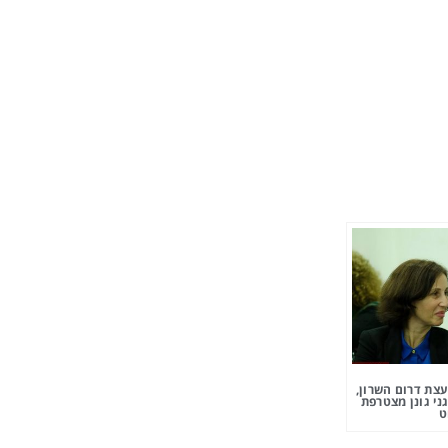
צת דרום השרון,
ני גונן מצטרפת
ט