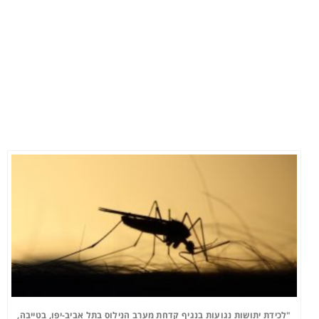
"לכידת יתושות נגועות בנגיף קדחת מערב הנילוס בתל אביב-יפו, בטייבה,