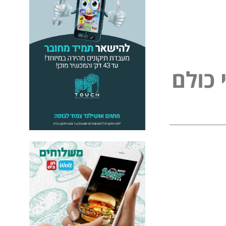
כ
ו
ל
ם
ל
פ
נ