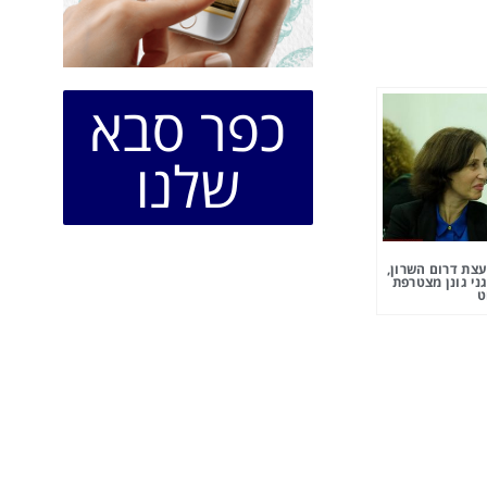
כפר סבא
שלנו
צת דרום השרון,
ני גונן מצטרפת
ט