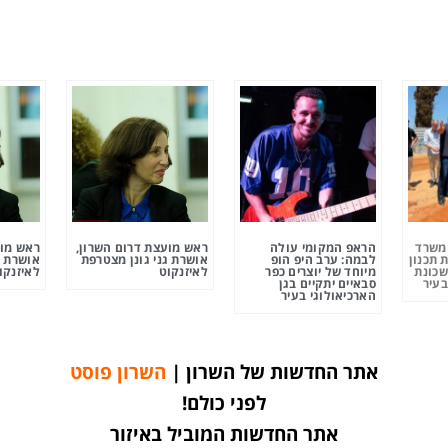
ומשרד
הראפ המקומי עולה
ראש מועצת דרום השרון,
ראש מוע
 תכנון
לבמה: ערב היפ הופ
אושרת גני גונן מצטרפת
אושרת ג
שכונת
מיוחד של יוצרים כפר
לאיזנקוט
לאיזנקו
בעיר
סבאיים יתקיים בגן
הארכיאולוגי בעיר
אתר החדשות של השרון |
השרון פוסט
לפני כולם!
אתר החדשות המוביל באיזור