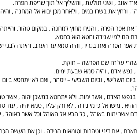
רז אזוב , ושני תולעת , והשליך אל תוך שריפת הפרה.
הן , ורחץ את בשרו במים , ולאחר מכן יבוא אל המחנה , והי
 את אפר הפרה , והניח מחוץ למחנה , במקום טהור. והייתה
ת הם למי שנידה וחטא הוא בחטא.
אפר הפרה ואת בגדיו , והיה טמא עד הערב. והיתה לבני יש
שהרי על זה שם הפרשה – חוקת.
, נפש אדם , והיה טמא שבעת ימים.
יום השלישי , וביום השביעי – ייטהר , ואם לא ייתחטא ביום ה
ר.
בנפש האדם , אשר ימות. ולא ייתחטא במשכן יהוה , אשר טמ
יא , מישראל כי מי נידה , לא זרק עליו , טמא יהיה , עוד טו
דם אשר ימות באוהל , כל הבא אל האוהל וכל אשר באוהל , 
רת , את דיני וטהרות וטומאות הנידה , וכן את מעשה הכה