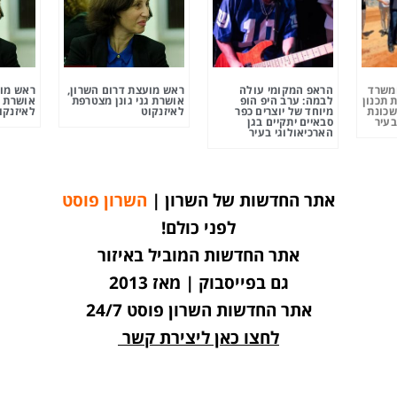
ומשרד
הראפ המקומי עולה
ראש מועצת דרום השרון,
ראש מוע
 תכנון
לבמה: ערב היפ הופ
אושרת גני גונן מצטרפת
אושרת ג
שכונת
מיוחד של יוצרים כפר
לאיזנקוט
לאיזנקו
בעיר
סבאיים יתקיים בגן
הארכיאולוגי בעיר
אתר החדשות של השרון |
השרון פוסט
לפני כולם!
אתר החדשות המוביל באיזור
גם בפייסבוק | מאז 2013
אתר החדשות השרון פוסט 24/7
לחצו כאן ליצירת קשר