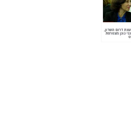
צת דרום השרון,
ני גונן מצטרפת
ט