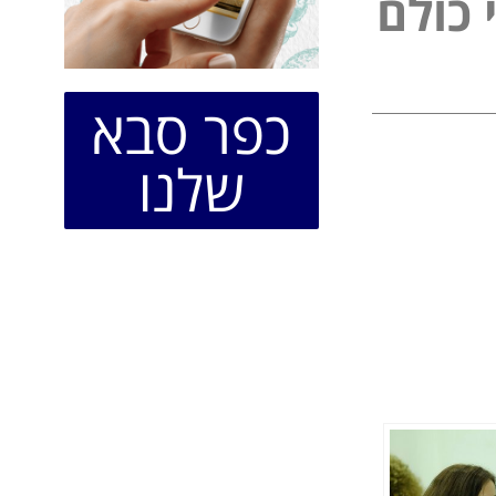
ל
כ
ו
ל
ם
פ
י
נ
י
כפר סבא
שלנו