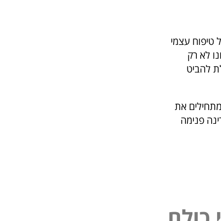
 טיפוח עצמי
נו לא רק
לת להביט
מתחילים את
ינה פנימה
ל
פ
ו
ל
ם
נ
כ
י
י
כ