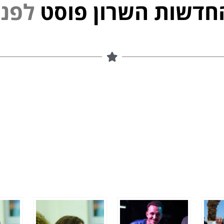
חדשות השרון פוסט
נ
פ