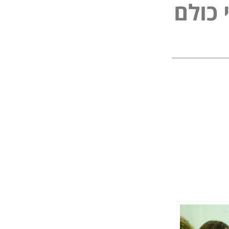
ל
פ
נ
ל
ם
ו
י
כ
כ
י