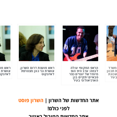
ומשרד
הראפ המקומי עולה
ראש מועצת דרום השרון,
ראש מוע
 תכנון
לבמה: ערב היפ הופ
אושרת גני גונן מצטרפת
אושרת ג
שכונת
מיוחד של יוצרים כפר
לאיזנקוט
לאיזנקו
בעיר
סבאיים יתקיים בגן
הארכיאולוגי בעיר
אתר החדשות של השרון |
השרון פוסט
לפני כולם!
אתר החדשות המוביל באיזור