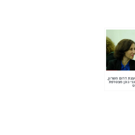
צת דרום השרון,
ני גונן מצטרפת
ט