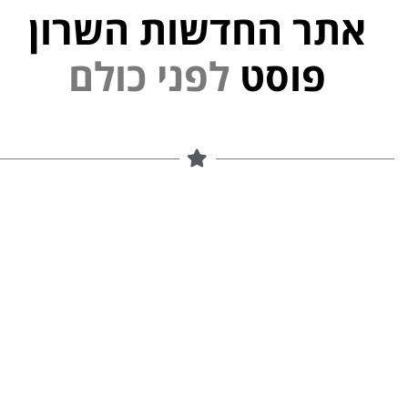
אתר החדשות השרון
י
פוסט
ל
פ
נ