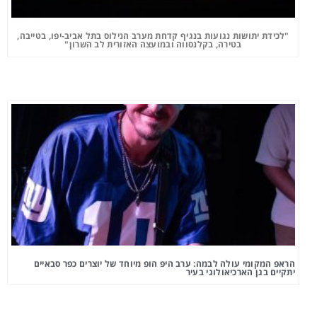
"לכידת יתושות נגועות בנגיף קדחת מערב הנילוס בתל אביב-יפו, בטייבה,
בטירה, בקלנסווה ובמועצה האזורית לב השרון"
הראפ המקומי עולה לבמה: ערב היפ הופ מיוחד של יוצרים כפר סבאיים
יתקיים בגן הארכיאולוגי בעיר