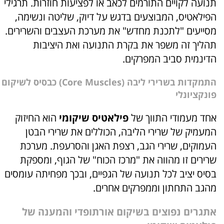
תנועה לקויים התורמים לכאב או לפציעות חוזרות. תרגילי
הפילאטיס, המבוצעים בדגש על דיוק, שליטה ונשימה,
מסייעים "לתכנת מחדש" את מערכת העצבים והשרירים.
תהליך זה משפר את בקרת התנועה ואת היציבות
הדינמית סביב המפרקים.
התמקדות בשרירי ליבה (Core Muscles) כבסיס לשיקום
פונקציונלי
אחד מעמודי התווך של
פילאטיס שיקומי
הוא החיזוק
המעמיק של שרירי הליבה, הכוללים את שרירי הבטן
העמוקים, שרירי הגב, רצפת האגן והסרעפת. מערכת
שרירים זו מהווה את "מרכז הכוח" של הגוף, ומספקת
בסיס יציב לכל תנועה של הגפיים, ובכך מפחיתה עומסים
מהגב התחתון וממפרקים אחרים.
אתגרים נפוצים בשיקום אורתופדי והמענה של