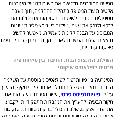
הגישה המודרנית מדגישה את חשיבותה של מעורבות
אקטיבית של המטופל בתהליך ההחלמה, תוך מעבר
מטיפולים פסיביים לשיטות המעצימות את יכולות הגוף
לרפא ולחזק את עצמו. שילוב בין דיסציפלינות שונות,
המבוסס על הבנה קלינית מעמיקה, מאפשר להשיג
תוצאות יעילות ועמידות לאורך זמן, תוך מתן כלים למניעת
פציעות עתידיות.
השילוב המנצח: הבנת החיבור בין פיזיותרפיה
פרטית לפילאטיס שיקומי
הסינרגיה בין פיזיותרפיה לפילאטיס מבוססת על השלמה
הדדית. תהליך הטיפול מתחיל באבחון קליני מקיף, הנערך
על ידי
פיזיותרפיסט פרטי
,
אשר מטרתו היא לזהות את
מקור הבעיה, להעריך את המגבלות התפקודיות ולקבוע
את יעדי השיקום. שלב זה כולל בדיקות טווח תנועה, כוח
שרירים, הערכה נוירולוגית וניתוח דפוסי תנועה. האבחנה