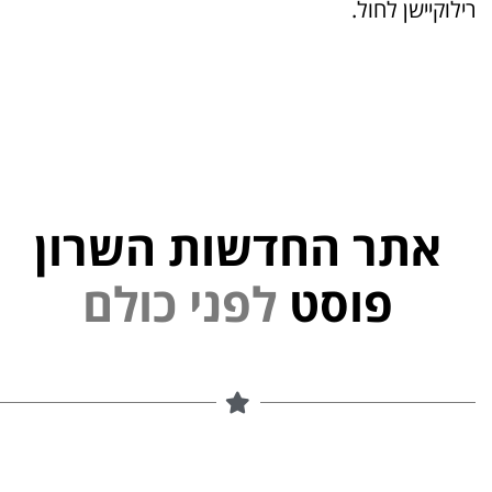
רילוקיישן לחול.
אתר החדשות השרון
י
נ
פ
ל
פוסט
ם
ל
ו
כ