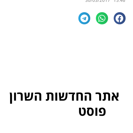
30/03/2017
15:46
אתר החדשות השרון
פוסט
ל
פ
נ
י