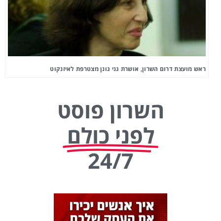
ראש מועצת דרום השרון, אושרת גני גונן מצטרפת לאיזנקוט
השרון פוסט
לפני כולם
24/7