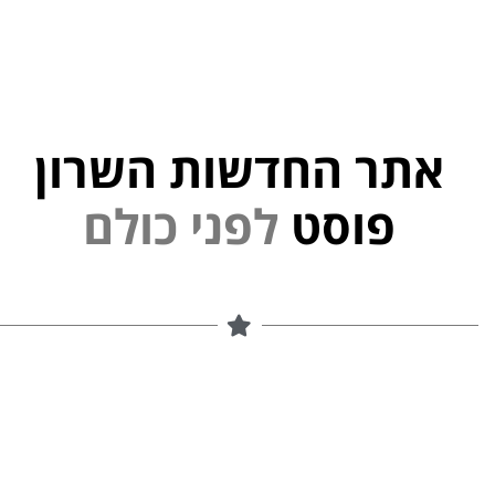
אתר החדשות השרון
י
נ
פ
ל
פוסט
ם
ל
ו
כ