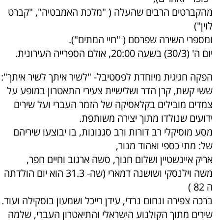
מהקברטים הרבים שהעלה ( "מלכת האמבטיה", "קברט
לוין")
ומספרי השירה שפרסם ( "חיי המתים").
יום ה' (30/3) בשעה 20:00, אולם הספרייה העירונית.
הפקה חגיגית מיוחדת לפסטיבל- "לשיר איתך לשיר איתך":
ששי קשת, קרן הדר ושלישיית צעירי התאטרון במופע על
צמדים מובילים בקלאסיקה של הזמר העברי ועל שירים
ידועים שנולדו מתוך יצירה משותפת.
מסע מוסיקלי רב דורות ורב סגנונות, בו יבוצעו שיריהם
של: מתי כספי ואהוד מנור,
אריק איינשטיין ושלום חנוך, סשה ארגוב וחיים חפר,
משה וילנסקי ושושנה דמארי (שה- 31.3 הוא יום הולדתה
ה 82 )
ברכה צפירה ונחום נרדי, עידן רייכל ושמעון בוסקילה ועוד.
שירים מתוך הקולנוע הישראלי והתיאטרון העברי, שלמה