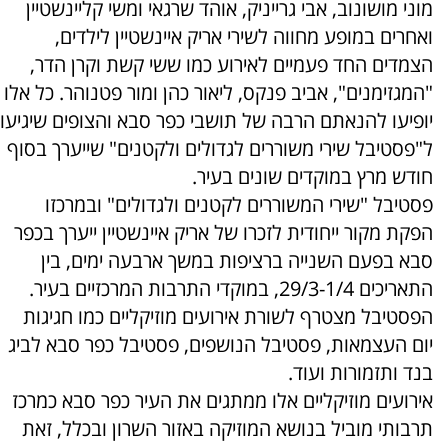
מוני מושונוב, אבי גרייניק, אוהד שרגאי ומשי קליינשטיין
ואחרים במופע מחווה לשירי אריק איינשטיין לילדים,
הצמדים החד פעמיים לאירוע כמו ששי קשת וקרן הדר,
"המגזימנים", אביב פנקס, ליאור כהן ומור פטנוהר. כל אלו
יופיעו להנאתם הרבה של תושבי כפר סבא והצופים שיגיעו
ל"פסטיבל שירי משוררים לגדולים ולקטנים" שייערך בסוף
חודש מרץ במוקדים שונים בעיר.
פסטיבל "שירי המשוררים לקטנים ולגדולים" ובמרכזו
הפקת מקור ייחודית לזכרו של אריק איינשטיין ייערך בכפר
סבא בפעם השנייה ברציפות במשך ארבעה ימים, בין
התאריכים 29/3-1/4, במוקדי התרבות המרכזיים בעיר.
הפסטיבל מצטרף לשורת אירועים מוזיקליים כמו חגיגות
יום העצמאות, פסטיבל הנושפים, פסטיבל כפר סבא לביג
בנד ותזמורות ועוד.
אירועים מוזיקליים אלו ממתגים את העיר כפר סבא כמרכז
תרבותי מוביל בנושא המוזיקה באזור השרון ובכלל, זאת