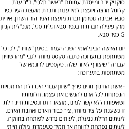
סוקניק יו"ר ומייסדת עמותת "באשר תלכי", ד"ר ענת
קלומל מרצה ויועצת למידענות וחברת מועצת העיר כפר
סבא, אביבה גוטרמן חברת מועצת העיר הוד השרון, אירית
מרק פעילה חברתית בכפר סבא וגלית סגל, מנכ"לית קניון
G כפר סבא.
יום האישה הבינלאומי השנה יעמוד בסימן "שוויון", לכן כל
משתתפת בתערוכה כתבה טקסט מיוחד לגבי "מהו שוויון
עבורה" שיצורף לאיור שלה. טקסטים לדוגמא של
משתתפות בתערוכה:
· אשת החינוך מרים פרץ: "שיוון עבורי הינו דלת הזדמנויות
הנפתחת לכל אדם להגשים את עצמו, חלומותיו
ושאיפותיו ללא קשר למינו, מוצאו, דתו ונסיבות חייו. דלת
זו נשענת על ציר מיוחד, ציר כבוד האדם ואהבת האדם.
לעיתים הדלת ננעלת, לעיתים נדרש לפותחה בחוזקה,
לעיתים נפתחת לרווחה אך תמיד כשעמדתי מולה הייתי