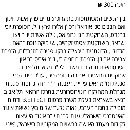
הינה 300 ₪.
בין הנשים המשתתפות בתערוכה: מרים פרץ אשת חינוך
ואם הבנים סגן אוריאל ורס"ן אלירז פרץ ז"ל, הסופרת יוכי
ברנדס, השחקנית חני נחמיאס, גילה אשרת יו"ר ויצו
ישראל, השחקנית אסתי זקהיים, שי מיקה זוכת "האח
הגדול", הדוגמנית מיכאלה ברקו, פנינה רוזנבלום, הזמרת
אביבה אבידן, הזמרת רוחמה רז, ד"ר איריס בר און,
הפרסומאית חנה רדו משנה ליו"ר מקאן תל-אביב,
שחקנית התאטרון אביבה נגוסה טרי, עו"ד סימה פרי
סגנית ומ"מ ראש עיריית רעננה, ד"ר רחל גרוסמן סגנית
מנהלת המחלקה הנוירוכירורגית במרכז הרפואי תל אביב,
רגאא בשאראת בעלת משרד פרסום B.EFFECT ודמות
מובילה במגזר הערבי, נאוה גלעד שלומוביץ נשיאת איגוד
האינטרנט הישראלי, ענת לבנת יו"ר איגוד היועצות
לקידום מעמד האישה ברשויות המקומיות בישראל, פייני