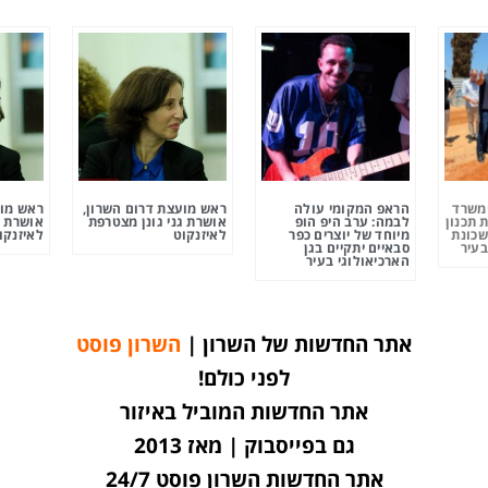
ומשרד
הראפ המקומי עולה
ראש מועצת דרום השרון,
ראש מוע
 תכנון
לבמה: ערב היפ הופ
אושרת גני גונן מצטרפת
אושרת ג
שכונת
מיוחד של יוצרים כפר
לאיזנקוט
לאיזנקו
בעיר
סבאיים יתקיים בגן
הארכיאולוגי בעיר
אתר החדשות של השרון |
השרון פוסט
לפני כולם!
אתר החדשות המוביל באיזור
גם בפייסבוק | מאז 2013
אתר החדשות השרון פוסט 24/7