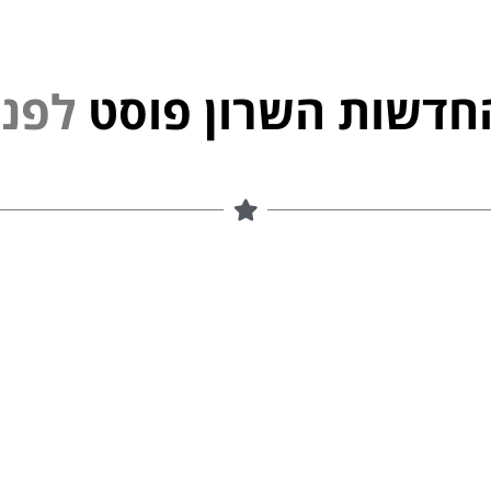
חדשות השרון פוסט
פ
נ
י
ל