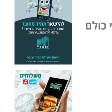
כ
ו
ל
ם