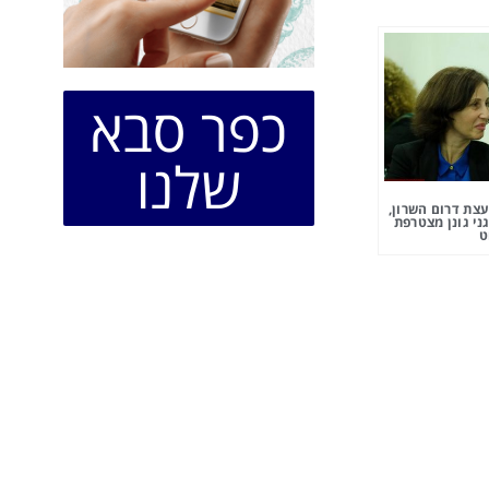
כפר סבא
שלנו
צת דרום השרון,
ני גונן מצטרפת
ט