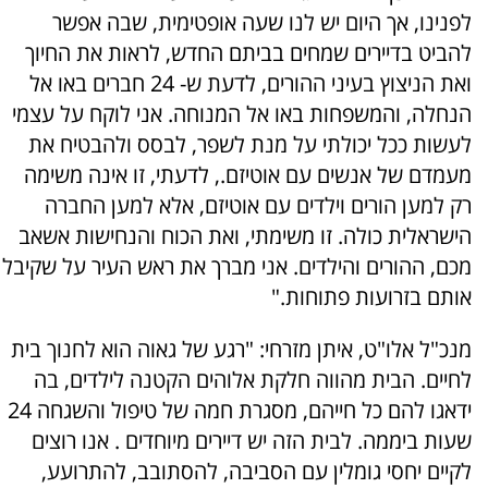
לפנינו, אך היום יש לנו שעה אופטימית, שבה אפשר
להביט בדיירים שמחים בביתם החדש, לראות את החיוך
ואת הניצוץ בעיני ההורים, לדעת ש- 24 חברים באו אל
הנחלה, והמשפחות באו אל המנוחה. אני לוקח על עצמי
לעשות ככל יכולתי על מנת לשפר, לבסס ולהבטיח את
מעמדם של אנשים עם אוטיזם., לדעתי, זו אינה משימה
רק למען הורים וילדים עם אוטיזם, אלא למען החברה
הישראלית כולה. זו משימתי, ואת הכוח והנחישות אשאב
מכם, ההורים והילדים. אני מברך את ראש העיר על שקיבל
אותם בזרועות פתוחות."
מנכ"ל אלו"ט, איתן מזרחי: "רגע של גאוה הוא לחנוך בית
לחיים. הבית מהווה חלקת אלוהים הקטנה לילדים, בה
ידאגו להם כל חייהם, מסגרת חמה של טיפול והשגחה 24
שעות ביממה. לבית הזה יש דיירים מיוחדים . אנו רוצים
לקיים יחסי גומלין עם הסביבה, להסתובב, להתרועע,