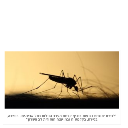
"לכידת יתושות נגועות בנגיף קדחת מערב הנילוס בתל אביב-יפו, בטייבה,
בטירה, בקלנסווה ובמועצה האזורית לב השרון"