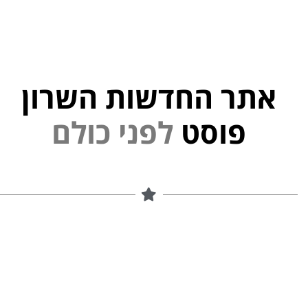
אתר החדשות השרון
י
נ
פ
ל
פוסט
ם
ל
ו
כ