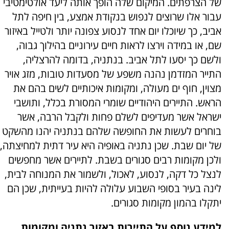
של הצרפתים. המיקום שלה הופך אותה ליעד אולטימטיבי
עבור אלו שרוצים לנפוש בנקודת אמצע, בין חיפה לתל
אביב, כך שיוכלו יום אחד לנסוע צפונה יותר ולטייל באיזור
שם, או במידה וירצו לראות חיים עירוניים בהילוך גבוה,
ולשם כך יסעו לתל אביב. בנתניה, בדומה להרצליה,
התייר המזדמן נהנה משפע של מסעדות טובות, מזג אויר
מצוין, חוף ים מעולה, ומקומות איכותיים לשים בהם את
הראש. התיירים היהודיים שומרי המסורת בכלל, ותושבי
ישראל אשר מעדיפים לשלם פחות ולקבל הרבה, אשר
בוחרים לעשות את החופשה שלהם בנתניה יהנו מהשקט
של יום שבת. שכן נתניה באופיה היא עיר דתית למחיצתה,
ולכן מקומות רבים סגורים בשבת. לתיירים אשר מחפשים
לנצל כל דקה, לנסוע, לאכול, ולשמור את המנוחה לבית,
לינה בעיר בסופי השבוע עלולה להיות בעייתית, שכן הם
יתקלו בהמון מקומות סגורים.
למידע נוסף על התיירות באזור נתניה ומקומות