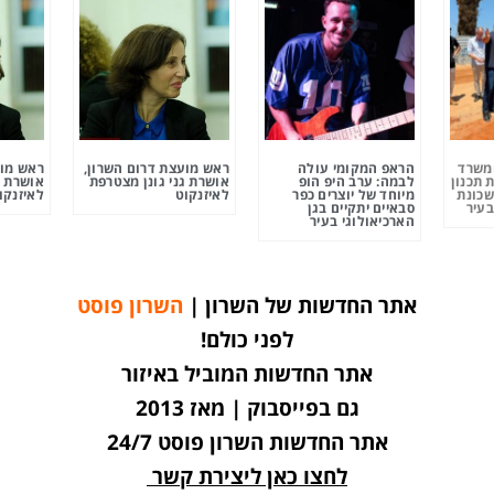
ומשרד
הראפ המקומי עולה
ראש מועצת דרום השרון,
ראש מוע
 תכנון
לבמה: ערב היפ הופ
אושרת גני גונן מצטרפת
אושרת ג
שכונת
מיוחד של יוצרים כפר
לאיזנקוט
לאיזנקו
בעיר
סבאיים יתקיים בגן
הארכיאולוגי בעיר
אתר החדשות של השרון |
השרון פוסט
לפני כולם!
אתר החדשות המוביל באיזור
גם בפייסבוק | מאז 2013
אתר החדשות השרון פוסט 24/7
לחצו כאן ליצירת קשר