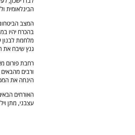
לבדו ישכון, ל
הבינלאומית ולא
המצב הביטחוני 
בהכרח יהיו במצ
מלחמת לבנון שכ
גנץ שיבח את ה
רחבת פורום מאג
ורבים מהבאים 
הינחה את המפגש
האורחים הבאים 
עצבני, מתן וילנ