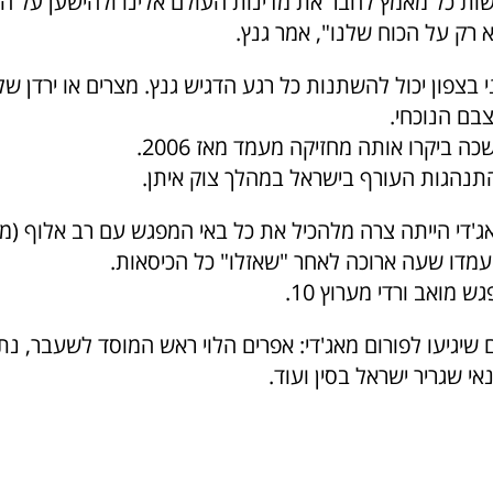
עשות כל מאמץ לחבר את מדינות העולם אלינו ולהישען על ה
 רק על הכוח שלנו", אמר גנץ.
בצפון יכול להשתנות כל רגע הדגיש גנץ. מצרים או ירדן של
בם הנוכחי.
ה ביקרו אותה מחזיקה מעמד מאז 2006.
תנהגות העורף בישראל במהלך צוק איתן.
'די הייתה צרה מלהכיל את כל באי המפגש עם רב אלוף (מיל
עמדו שעה ארוכה לאחר "שאזלו" כל הכיסאות.
 מואב ורדי מערוץ 10.
שיגיעו לפורום מאג'די: אפרים הלוי ראש המוסד לשעבר, נתן 
אי שגריר ישראל בסין ועוד.