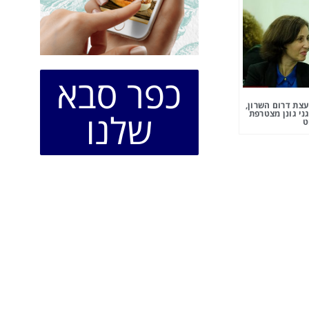
כפר סבא
צת דרום השרון,
שלנו
ני גונן מצטרפת
ט