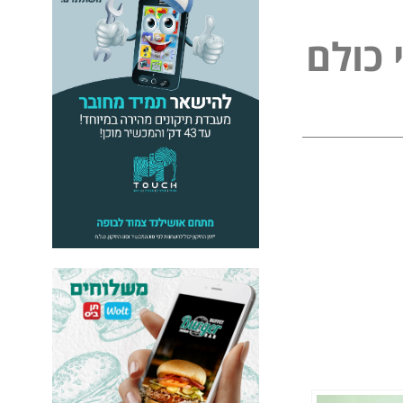
כ
ו
ל
ם
ל