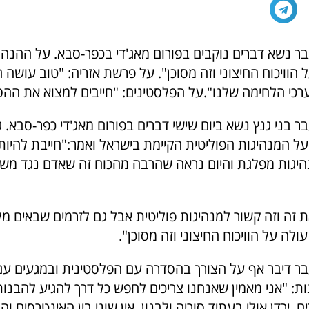
 נשא דברים נוקבים בפורום מאג'די בכפר-סבא. על ההנהגה
 הוויכוח החיצוני וזה מסוכן". על פרשת אזריה: "טוב עושה
י הלחימה שלנו".על הפלסטינים: "חייבים למצוא את ההס
בני גנץ נשא ביום שישי דברים בפורום מאג'די כפר-סבא. ג
על המנהיגות הפוליטית הקיימת בישראל ואמר:"חייבת להיות
יגות מפלגת והיום נראה שהרבה מהכוח זה שאדם נגד משה
ת זה וזה קשור למנהיגות פוליטית אבל גם לזרמים שבאים מ
עולה על הוויכוח החיצוני וזה מסוכן".
 דיבר אף על הצורך בהסדרה עם הפלסטינית ובמגעים עם
ת: "אני מאמין שאנחנו צריכים לחפש כל דרך להגיע להבנו
 ירדן אולי בעתיד סוריה ולבנון. אין שוני בין האינטרסים וה