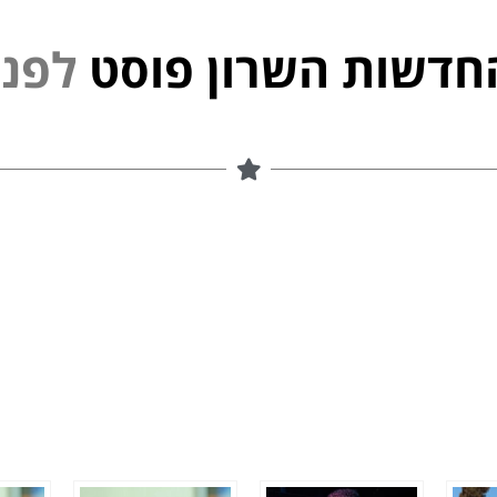
חדשות השרון פוסט
פ
נ
י
ל