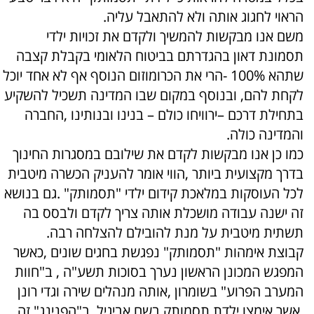
הראוי לחגוג אותה ולא להתאבל עליה.
משם אנו מבקשות להמשיך ולקדם את זכויות ילדי
תסמונת דאון בהגדרתם בביטוח הלאומי בקבלת קצבה
שתהא 100% -הרי את הכרומוזום הנוסף אף לא אחד יוכל
לקחת להם, ובנוסף במקום שבו המדינה תשכיל להשקיע
בתחילת דרכם –ירוויחו כולם – בנינו ובנותינו ,החברה
והמדינה כולה.
כמו כן אנו מבקשות לקדם את שילובם במסגרות החינוך
בדרך מקצועית ביותר ,הווי אומר להעניק הכשרה מיטבית
לכל העוסקות במלאכת קידום ילדי "תסמותק" .גם בנושא
זה ישנה עבודה מושכלת אותה צריך לקדם ולבסס בה
תשתית מיטבית על מנת להובילם להצלחה רבה.
קבוצת אימהות "תסמותק" נפגשת בחגים שונים ,כאשר
המפגש המכונן הראשון נערך בסוכות תשע"ה , ב"חוות
המערב הפרוע" בשומרון ,אותה מנהלים שירה וגדי רונן
,אשר אימצו ילדת תסמותק בשם אביגיל .ב"הפנינג" זה