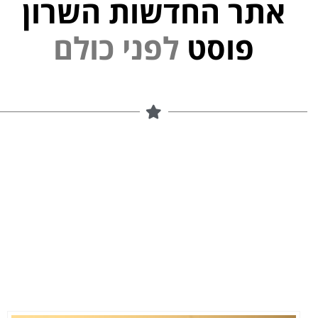
אתר החדשות השרון
י
נ
פוסט
ל
פ