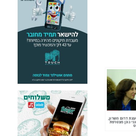
צת דרום השרון,
ני גונן מצטרפת
ט