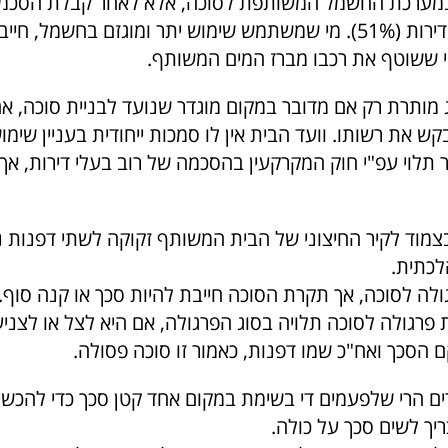
מערכת החשמל המשותפת לסוכה, אלא לאחר קבלת הסכמ
של רוב בעלי הדירות (51%). מי שמשתמש שימוש יתר ומוגזם בחשמל,
 ששוטף את רכבו מברז המים המשותף.
ג מותרת רק אם מדובר במקום מוגדר שנועד לבניית סוכה, א
קש את רשותו. וועד הבית אין לו סמכות ייחודית בעניין שימו
תלוי עפ"י חוק המקרקעין בהסכמה של רוב בעלי דירות, אך 
צמוד לקיר החיצוני של הבית המשותף זקוקה לשתי דפנות נ
לכתית.
ולה לסוכה, אך תקרת הסוכה חייבת להיות סכך או קנה סוף.
פרגולה לסוכה תלויה בסוג הפרגולה, אם היא לצל או לצניע
 הסכך ואח"כ שמו דפנות, כאמור זו סוכה פסולה.
ם הרי שלפעמים די בשימת במקום אחד קטן סכך כדי להכשי
יך לשים סכך על כולה.