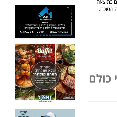
ם כתוצאה
 הסוכה.
כ
ו
ל
ם
ל