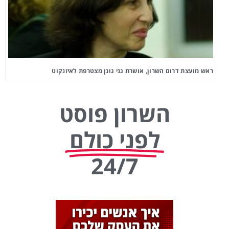
ראש מועצת דרום השרון, אושרת גני גונן מצטרפת לאיזנקוט
השרון פוסט
לפני כולם
24/7