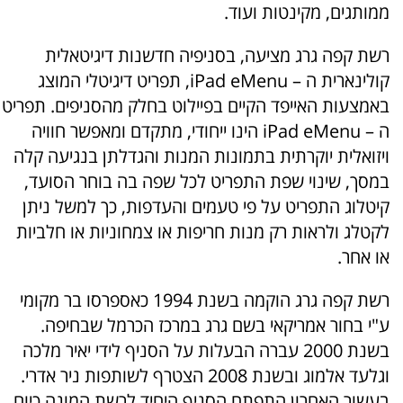
ממותגים, מקינטות ועוד.
רשת קפה גרג מציעה, בסניפיה חדשנות דיגיטאלית
קולינארית ה – iPad eMenu, תפריט דיגיטלי המוצג
באמצעות האייפד הקיים בפיילוט בחלק מהסניפים. תפריט
ה – iPad eMenu הינו ייחודי, מתקדם ומאפשר חוויה
ויזואלית יוקרתית בתמונות המנות והגדלתן בנגיעה קלה
במסך, שינוי שפת התפריט לכל שפה בה בוחר הסועד,
קיטלוג התפריט על פי טעמים והעדפות, כך למשל ניתן
לקטלג ולראות רק מנות חריפות או צמחוניות או חלביות
או אחר.
רשת קפה גרג הוקמה בשנת 1994 כאספרסו בר מקומי
ע"י בחור אמריקאי בשם גרג במרכז הכרמל שבחיפה.
בשנת 2000 עברה הבעלות על הסניף לידי יאיר מלכה
וגלעד אלמוג ובשנת 2008 הצטרף לשותפות ניר אדרי.
בעשור האחרון התפתח הסניף היחיד לרשת המונה כיום