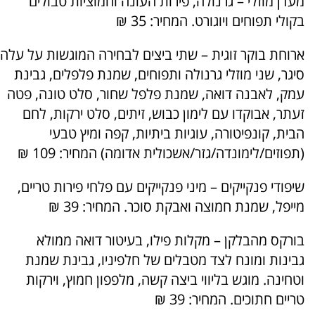
מעדן מוזלי – גרנולה, פירות העונה וחמוציות טבולים
בקולי תפוחים ויוגורט. המחיר: 35 ₪
ארוחת בוקר זוגית – שתי ביצים לבחירה המוגשות על עלה
סיגר, שני מוזלי גרנולה ותפוחים, שמנת פלפלים, גבינת
עמק, לאבנה דואה, שמנת פלפל שחור, סלט טונה, פטה
זעתר, אבוקדו עם לימון כבוש, זיתים, סלט ירקות, לחם
הבית, קונפיטורה, עוגיות ביתיות, קפה ומיץ טבעי
(תפוזים/לימונדה/גזר/אשכולית אדומה) המחיר: 109 ₪
שיפודי פנקייקים – מיני פנקייקים עם פלחי פירות טריים,
מייפל, שמנת חמוצה ואבקת סוכר. המחיר: 39 ₪
בורקס מהבלקן – מקלות פילו, בעיטור דואה ממולא
גבינות ומונח לצד מטבלים של חלפיניו, גבינת שמנת
וטחינה. מוגש בליווי ביצה קשה, מלפפון חמוץ, וירקות
טריים חתוכים. המחיר: 39 ₪