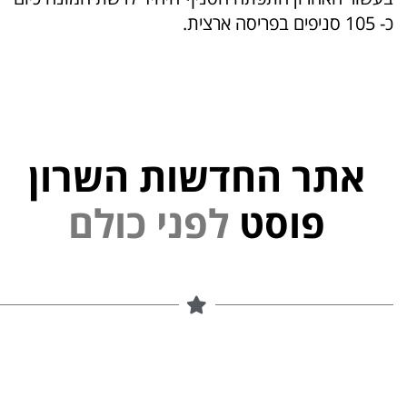
כ- 105 סניפים בפריסה ארצית.
אתר החדשות השרון
י
נ
פוסט
ל
פ
ם