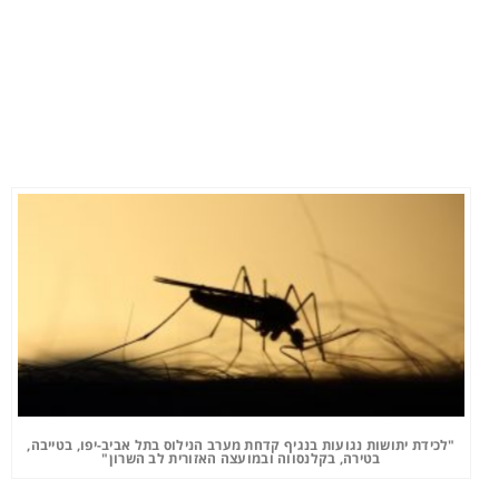
"לכידת יתושות נגועות בנגיף קדחת מערב הנילוס בתל אביב-יפו, בטייבה,
בטירה, בקלנסווה ובמועצה האזורית לב השרון"