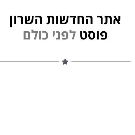
אתר החדשות השרון
פוסט
ל
פ
נ
י