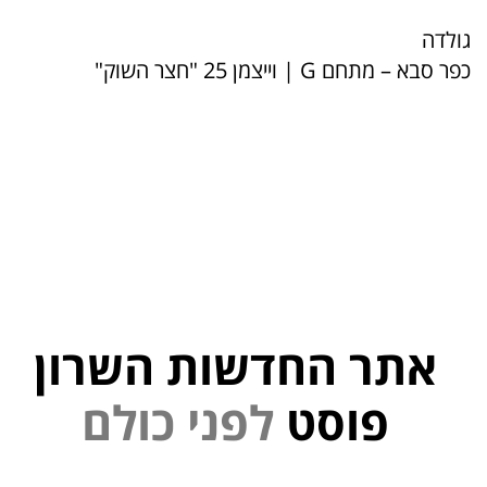
גולדה
כפר סבא – מתחם G | וייצמן 25 "חצר השוק"
אתר החדשות השרון
נ
י
פ
ל
פוסט
ם
ל
ו
כ