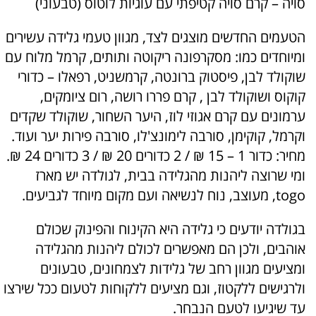
סויה – קרם סויה קטיפתי עם עוגיות לוטוס (טבעוני)
הטעמים החדשים מוצגים לצד, מגוון טעמי גלידה עשירים
ומיוחדים כמו: מסקרפונה ריקוטה ותותים, קרמל מלוח עם
שוקולד לבן, פיסטוק ברונטה, קרמשניט, רפאלו – כדורי
קוקוס ושוקולד לבן , קרם פררו רושה, רום ציומקים,
ערמונים עם קרם אגוזי לוז, היער השחור, שוקולד שקדים
וקרמל, קוקימן, סורבה לימונצ'לו, סורבה פירות יער ועוד.
מחיר: כדור 1 – 15 ₪ / 2 כדורים 20 ₪ / 3 כדורים 24 ₪.
ומי שרוצה ליהנות מהגלידה בבית, לגולדה יש מארז
togo, מעוצב, נוח לנשיאה ועם מקום מיוחד לגביעים.
בגולדה יודעים כי גלידה היא הקינוח והפינוק שכולם
אוהבים, ולכן הם מאפשרים לכולם ליהנות מהגלידה
ומציעים מגוון רחב של גלידות לצמחונים, טבעונים
ולרגישים ללקטוז, וגם מציעים ללקוחות לטעום ככל שירצו
עד שיגיעו לטעם הנבחר.