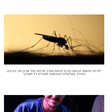
"לכידת יתושות נגועות בנגיף קדחת מערב הנילוס בתל אביב-יפו, בטייבה,
בטירה, בקלנסווה ובמועצה האזורית לב השרון"