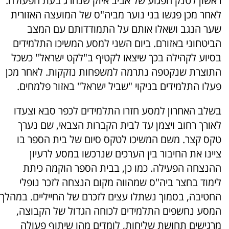
ראשון לטנק הפגוע של אביב איזק שנהרג בעת הפעולה.
לאחר מכן פגשו בני נוער מביה"ס של המועצה האזורית
שער הנגב ושאלו אותם על התמודדותם עם המצב
הביטחוני באזורם. ביום השני למסע המשיכו התלמידים
בסיוע לקהילה בכך שיצאו לקטיף ב"לקט ישראל" כשכל
התוצרת שנקטפה נתרמה למשפחות נזקקות. לאחר מכן
פעלו התלמידים בניקוי "שביל ישראל" באזור פלמחים.
בשלב האחרון למסע חזרו התלמידים לכפר סבא וצעדו
לאורך רחוב ויצמן עד לבית הקברות הצבאי, שם נערך
טקס קצר. משם המשיכו לטקס סיום של בית הספר בו
ציינו את החיבור בין הערכים שנרכשו במסע לרעיון
ההנצחה הפעילה. כמו כן, בבית הספר הוקמה כיתת
לימוד בחצר ביה"ס שמהווה מקום הנצחה לזכר נופלי
החטיבה, בסמוך נשתלו עצים לזכרם של החייליים. במהלך
המסע נחשפים התלמידים לכוחה הגדול של הקבוצה,
מרגישים תחושת שליחות, לומדים מהו שיתוף פעולה