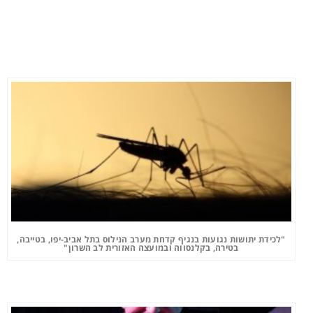
"לכידת יתושות נגועות בנגיף קדחת מערב הנילוס בתל אביב-יפו, בטייבה,
בטירה, בקלנסווה ובמועצה האזורית לב השרון"