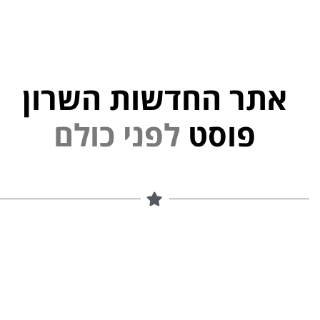
אתר החדשות השרון
פוסט
ל
פ
נ
י