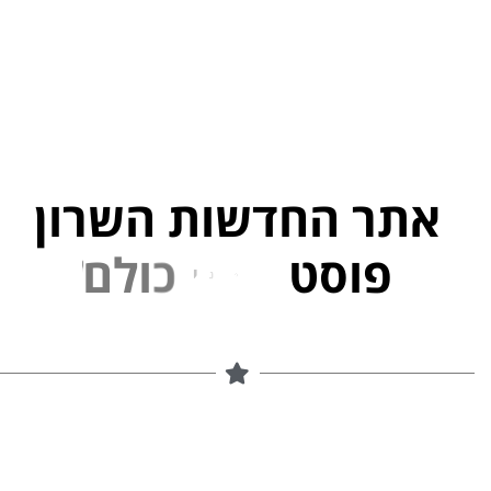
אתר החדשות השרון
פוסט
ל
פ
נ
י