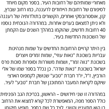
מאחורי שמותיהם של רחובות העיר. בספר מקום מיוחד
לסיפורם של רחובות הייחודים לרעננה, כמו רחוב שברץ,
קזן, אוסטרובסקי ואחרים, הקשורים בתולדותיה של רעננה
ולא ניתן למצאם בערים אחרות. במהדורה הנוכחית נוספו
40 רחובות חדשים, שהוקמו במהלך השנים עם הקמתן
של השכונות החדשות בעיר.
בין היתר קרויים הרחובות החדשים על שמות מנהיגות
עבריות בשכונת "נאות עוזי", שמות זמרים ויוצרים
בשכונת "נווה זמר", ושמות משוררות וסופרות סוכות פרס
ישראל בשכונת "נאות שדה". כן נכלל בספר שמו של אלי
הורביץ, ז"ל, יו"ר חברת "טבע" שנושק לקמפוס הארצי
שיוקם לקראת המעבר המתוכנן של חברת "טבע" לעיר.
במהדורה זו שני חידושים – הראשון, בכריכת הגב הפנימית
כולל הספר מפה, המאפשרת לכל קורא למצוא את הרחוב
בו הוא מתעניין והשני, לצד כל שם בספר, מופיע מיקומו