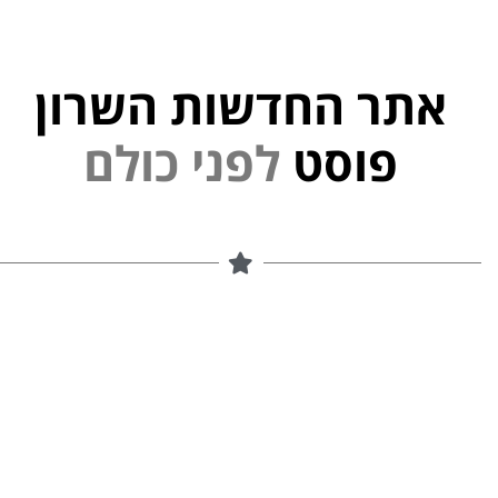
אתר החדשות השרון
י
נ
פוסט
ל
פ
ם