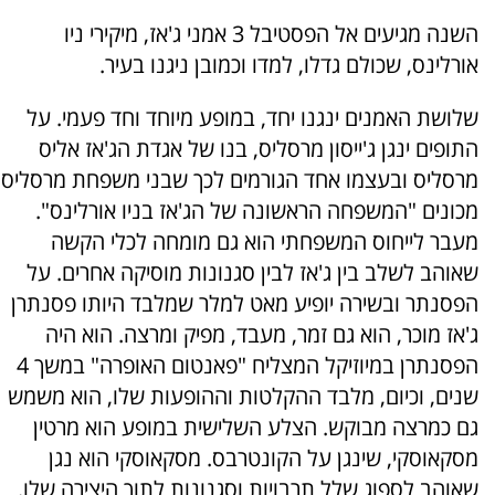
השנה מגיעים אל הפסטיבל 3 אמני ג'אז, מיקירי ניו
אורלינס, שכולם גדלו, למדו וכמובן ניגנו בעיר.
שלושת האמנים ינגנו יחד, במופע מיוחד וחד פעמי. על
התופים ינגן ג'ייסון מרסליס, בנו של אגדת הג'אז אליס
מרסליס ובעצמו אחד הגורמים לכך שבני משפחת מרסליס
מכונים "המשפחה הראשונה של הג'אז בניו אורלינס".
מעבר לייחוס המשפחתי הוא גם מומחה לכלי הקשה
שאוהב לשלב בין ג'אז לבין סגנונות מוסיקה אחרים. על
הפסנתר ובשירה יופיע מאט למלר שמלבד היותו פסנתרן
ג'אז מוכר, הוא גם זמר, מעבד, מפיק ומרצה. הוא היה
הפסנתרן במיוזיקל המצליח "פאנטום האופרה" במשך 4
שנים, וכיום, מלבד ההקלטות וההופעות שלו, הוא משמש
גם כמרצה מבוקש. הצלע השלישית במופע הוא מרטין
מסקאוסקי, שינגן על הקונטרבס. מסקאוסקי הוא נגן
שאוהב לספוג שלל תרבויות וסגנונות לתוך היצירה שלו.