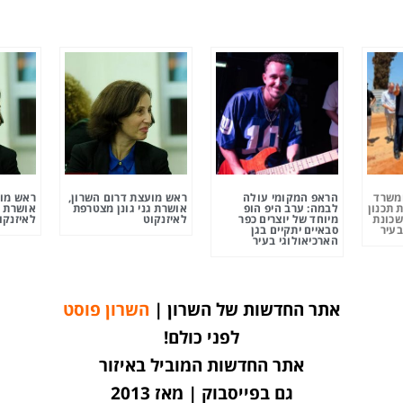
ומשרד
הראפ המקומי עולה
ראש מועצת דרום השרון,
ראש מוע
 תכנון
לבמה: ערב היפ הופ
אושרת גני גונן מצטרפת
אושרת ג
שכונת
מיוחד של יוצרים כפר
לאיזנקוט
לאיזנקו
בעיר
סבאיים יתקיים בגן
הארכיאולוגי בעיר
אתר החדשות של השרון |
השרון פוסט
לפני כולם!
אתר החדשות המוביל באיזור
גם בפייסבוק | מאז 2013