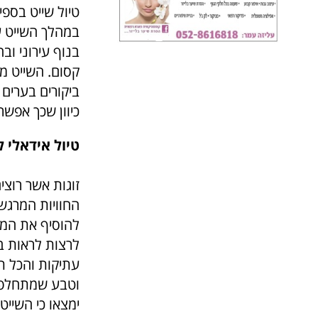
טיול שייט בספי
במהלך השייט עו
בנוף עירוני וב
קסום. השייט מז
ביקורים בערים
כיוון שכך אפשר
טיול אידאלי ל
זוגות אשר רוצי
החוויות המרגשו
להוסיף את המס
לרצות לראות במ
עתיקות והכל תל
וטבע שמתחלפים 
ימצאו כי השייט