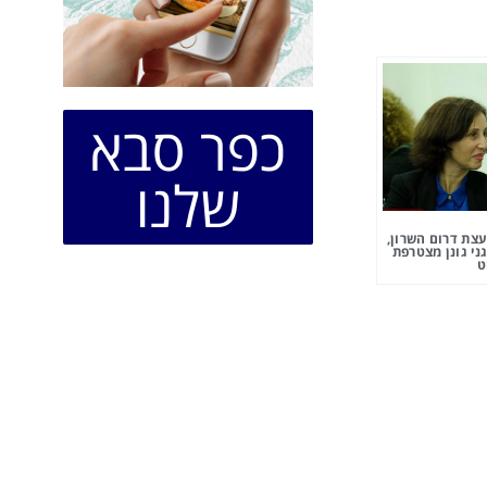
כפר סבא
שלנו
צת דרום השרון,
ני גונן מצטרפת
ט