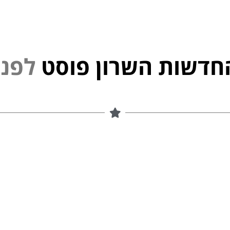
חדשות השרון פוסט
ל
פ
נ
י