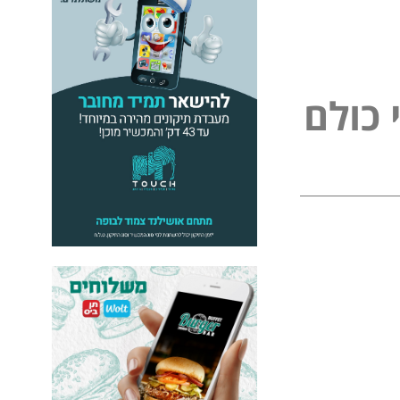
כ
ו
ל
ם