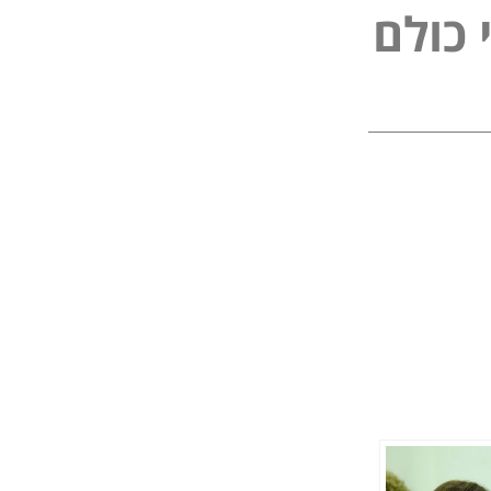
כ
ו
ל
ם
ל
פ