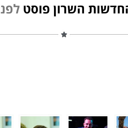
חדשות השרון פוסט
י
נ
פ
ל