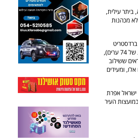
 ביתר עילית,
לא מכהנות
 ברדסטריט
לערים משגשגות מראה באופן ברור, במרבית הערים המובילות בדירוג (דירוג של 74 ערים),
ראים ששילוב
לו, ומעידים
ן אנד ברדסטריט ישראל אפרת
מועצות העיר