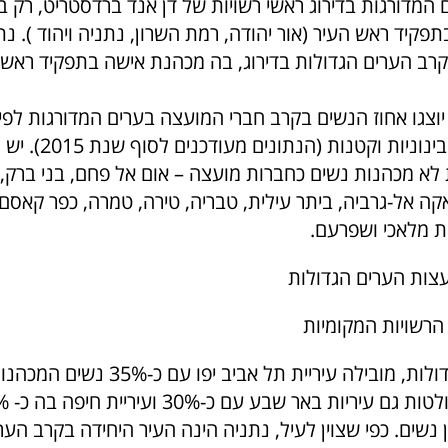
קיד ראש העיר (אור יהודה, רמת השרון, נתניה ויהוד ). נת
קרב הערים הגדולות בדירוג, בה מכהנת אישה בתפקיד ראש 
יוצגו אחוז הנשים בקרב חברי המועצה בערים המדורגות לפי
לערים גדולות, בינוניות וקטנות (הנ
לא מכהנות נשים כחברות מועצה – אום אל פחם, בני ברק, מו
ה אל-גרביה, ביתר עילית, טבריה, טירה, טמרה, כפר קאסם,
ית מלאכי ושפרעם.
עצות הערים הגדולות
הרשויות המקומיות
מבין הערים הגדולות, מובילה עיריית תל אביב י
נשים. כפי שצוין לעיל, נתניה הינה העיר היחידה בקרב הער