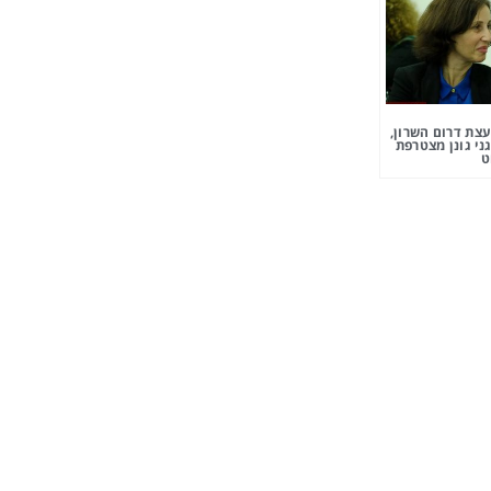
צת דרום השרון,
ני גונן מצטרפת
ט