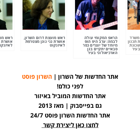
ומשרד
הראפ המקומי עולה
ראש מועצת דרום השרון,
ראש מוע
 תכנון
לבמה: ערב היפ הופ
אושרת גני גונן מצטרפת
אושרת ג
שכונת
מיוחד של יוצרים כפר
לאיזנקוט
לאיזנקו
בעיר
סבאיים יתקיים בגן
הארכיאולוגי בעיר
אתר החדשות של השרון |
השרון פוסט
לפני כולם!
אתר החדשות המוביל באיזור
גם בפייסבוק | מאז 2013
אתר החדשות השרון פוסט 24/7
לחצו כאן ליצירת קשר