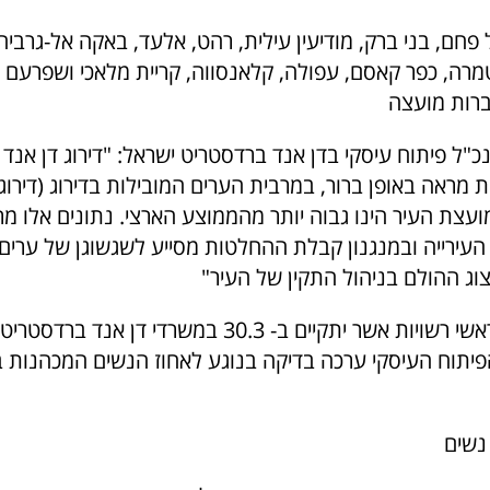
 פחם, בני ברק, מודיעין עילית, רהט, אלעד, באקה אל-גרביה,
טמרה, כפר קאסם, עפולה, קלאנסווה, קריית מלאכי ושפרעם 
רות מועצה
"ל פיתוח עיסקי בדן אנד ברדסטריט ישראל: "דירוג דן אנד
ועצת העיר הינו גבוה יותר מהממוצע הארצי. נתונים אלו מ
עירייה ובמנגנון קבלת ההחלטות מסייע לשגשוגן של ערים א
וג ההולם בניהול התקין של העיר"
לקראת פורום ראשי רשויות אשר יתקיים ב- 30.3 במשרדי ד
יתוח העיסקי ערכה בדיקה בנוגע לאחוז הנשים המכהנות ב
 נשים