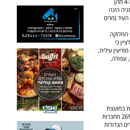
מתוך 74 הערים המדורגות בדירוג ראשי רשויות של דן אנד ברדסטריט, רק ב-4 מהן
ניה הינה
העיר (מרים
 החלוקה
תונים מעודכנים לסוף שנת 2015). יש לציין כי
דיעין עילית,
 עפולה,
פו עם כ-35% נשים המכהנות במועצת
העיר. אחריה בולטות גם עיריות באר שבע עם כ-30% ועיריית חיפה בה כ- 26% מחברות
ים הגדולות