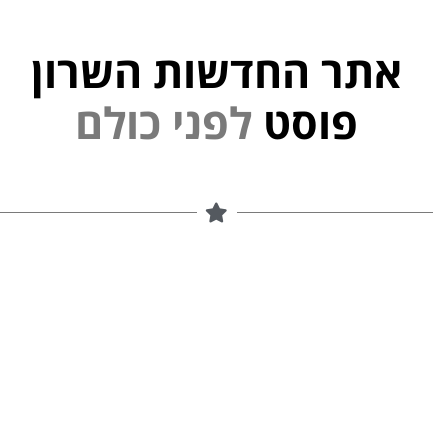
אתר החדשות השרון
י
פוסט
ל
פ
נ