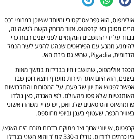
אולימפוס, הוא כפר אטרקטיבי ומיוחד ששוכן במרומי רכס
הרים מסוכן באי קרפטוס. אזור מרוחק וקשה לגישה זה,
נבחר על ידי התושבים המקומיים לפני שנים רבות כדי
להימנע ממגע עם הפיראטים שנהגו להגיע לעיר הנמל
הדרומית, Pigadia, שהיא גם בירת האי.
הכפר אולימפוס, שתושביו חיו בבדידות במשך מאות
בשנים, הוא היום אתר תיירות מועדף ויוצא דופן שבו
אפשר לפגוש את יוון של פעם, על המסורות והתלבושות
האותנטיות שלא פסו מהעולם. לפי האגדה, כאן נולדו
פרומתאוס והטיטאנים שלו. ואכן, יש עדיין משהו ראשוני
באוויר הכפר, שעטוף בענן וביופי מחוספס.
קרפטוס, אי יווני ארוך וצר ממוקם בדרום מזרח הים האגאי,
בין כרתים לרודוס. גודלו כ-330 קמ"ר והוא השני בגודלו