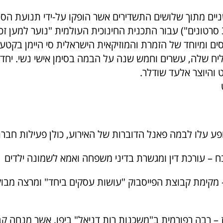
ים מתוך שלושים התשדירים אשר הופקו על-ידי תנועת הסיי
("30 זכויות, 30 סרטונים") עבור התכנית החינוכית העולמית "נוער למען ז
ם ומיוחד של הזמרת והמוזיקאית הישראלית סי היימן בקטעי
ח שלה, עשרים וחמש שנה על הבמה בסימן אישי נשי. יחד ע
 והיוצר אלעד שודלר.
פע עלו לבמה פאנל הדוברות של האירוע, כולן פעילות חברת
ח – עורכת דין ומגשרת בדיני משפחה ואמא לשמונה ילדים
 – מקימת קבוצת הפייסבוק "עושות עסקים ביחד" ומרצה מב
ז – רבה רפורמית ב"משכנות רות דניאל" ביפו, אשר מנחה 