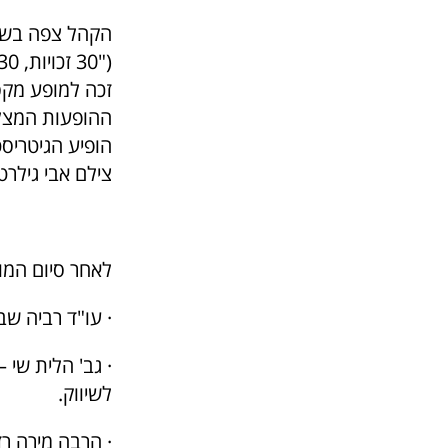
הקהל צפה בשני
זכה למופע מקסי
ההופעות המצלי
הופיע הגיטריסט
צילם אבי גילרט
לאחר סיום המו
· עו"ד רביה שב
· גב' הלית שי
לשיווק.
· הרבה מירה ר