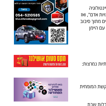
נטולוגיה
כויות אדם", ואז
ם מתוך סיבוב
ם היימן
יות נמרצות:
וקשת המומחית
קבלות שבת