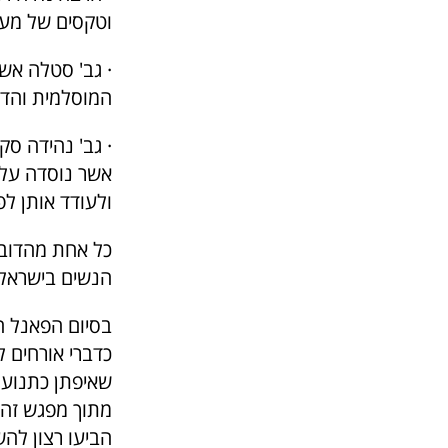
וטקסים של מעג
· גב' סטלה אש
המוסלמית והדרו
· גב' נהידה סק
אשר נוסדה על 
ולעודד אותן לפ
כל אחת מהדובר
הנשים בישראל.
בסיום הפאנל ה
כדברי אורחים 
שאיפתן כתנועה
מתוך מפגש זה 
הביעו רצון לה