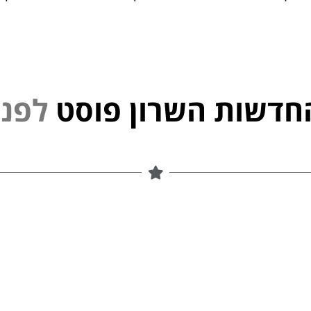
חדשות השרון פוסט
ל
פ
נ
י