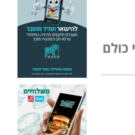
כ
ו
ל
ם