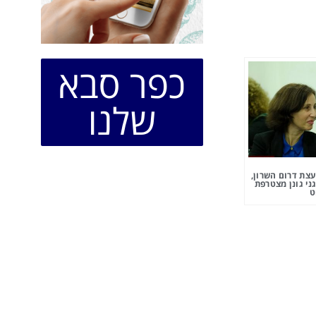
כפר סבא
שלנו
צת דרום השרון,
ני גונן מצטרפת
ט