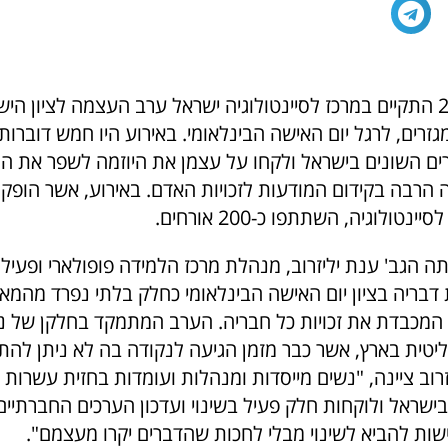
ב-6 למרץ 2016 התקיים במרכז לסיינטולוגיה ישראל ערב העצמה לציון 
זרים, לרגל יום האישה הבינלאומי. באירוע היו חמש דוברות
ים השונים בישראל ולקחו על עצמן את היוזמה לשפר את הח
הרבה בקידום המודעות לזכויות האדם. באירוע, אשר הופק ע
ינטולוגיה, השתתפו כ-200 אורחים.
 הגב' ענת יליזרוב, מנהלת מרכז הלמידה פופולארי ופעיל
בריה בציון יום האישה הבינלאומי כחלק בלתי נפרד מהמא
ת המכבדת את זכויות כל חבריה. הערב המתמקד בחלקן של נ
יטית בארץ, אשר כבר מזמן הגיעה לנקודה בה לא ניתן לה
יזרוב ציינה, "נשים מייסדות ומנהלות ועומדות בחזית עשרות 
ישראל ולוקחות חלק פעיל בשינוי ועדכון הערכים החברתיים
שות להביא לשינוי מבלי לחכות שהדברים יקרו מעצמם".