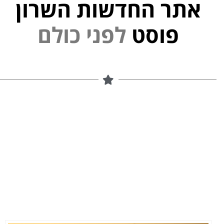
אתר החדשות השרון
פוסט
ל
פ
נ
י