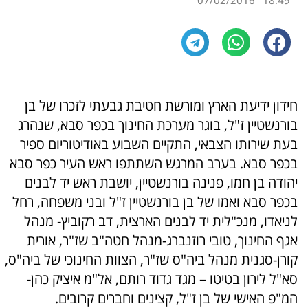
07/02/2016
18:49
חידון ידיעת הארץ ומורשת חטיבת גבעתי לזכרו של בן
בורנשטיין ז"ל, בוגר מערכת החינוך בכפר סבא, שנהרג
בעת שירותו הצבאי, התקיים השבוע באודיטוריום ספיר
בכפר סבא. בערב המרגש השתתפו ראש העיר כפר סבא
יהודה בן חמו, פנינה בורנשטיין, יושבת ראש יד לבנים
בכפר סבא ואמו של בן בורנשטיין ז"ל ובני משפחה, רחל
לניאדו, מנכ"לית יד לבנים הארצית, דב רקוביץ- מנהל
אגף החינוך, טובי רוזנברג-מנהל חטה"ב שז"ר, אורית
קורן-סגנית מנהל ביה"ס שז"ר, הצוות החינוכי של ביה"ס,
סא"ל לירון בטיטו – מגד גדוד רותם, אל"מ איציק כהן-
המ"פ האישי של בן ז"ל, קצינים וחברים קרובים.