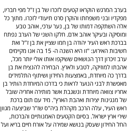
בערב המרגש הוקראו קטעים לזכרו של בן ז"ל מפי חבריו,
מפקדיו ובני משפחתו והוקרן סרט תיעודי לזכרו. מתוך כל
אלה השתקפה דמותו של בן, נער ערכי, אוהב טבע
ומוסיקה ובעיקר אוהב אדם. חלקו השני של הערב נפתח
בברכת ראש העיר יהודה בן חמו שציין את בן ז"ל ואת
חשיבות האירוע: "זו היא השנה ה- 15 בה אנו מקיימים
ערב זיכרון דרך הנושאים ששיקפו אותו אולי יותר מכל,
אהבתו למוזיקה, לטבע ולארץ. הבחירה להנציח את בן
בדרך כה מיוחדת, באמצעות החידון ושיתוף התלמידים
מאפשרת לבני הנוער לראות כי בדרכו המיוחדת הותיר בן
אחריו צוואה מיוחדת ונשגבת אשר מותירה אחריה שובל
של מנגינות יצירות ואהבת הארץ". מיד עם תום ברכת
ראש העיר, עלה הרכב מקהלת ביה"ס שז"ר שביצעה מגוון
שירי ארץ ישראל. בסיום הקטעים האמנותיים והברכות,
החל החידון שעסק בנושא שמירה על אורח חיים בריא ועל