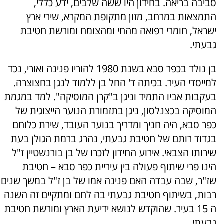
סביבה בריאה. בחידון היו ששה שלבים, ידע כללי,
התמצאות במרחב, מזון מתקופת המקרא, שירי ארץ
ישראל, חומרי רפואה מהחי ומהצומח ומורשת חטיבת
גבעתי.
בן נולד בכפר סבא בשנת 1980 להוריו פנינה ואורי, נכד
למייסדי העיר. בכיתה ד' החל בן ללמוד לנגן בחצוצרה.
בעקבות אביו התמיד וניגן ב"קרן המוסיקה". למד במגמת
המוסיקה בכצנלסון, ניגן בתזמורת הנוער הייצוגית של
כפר סבא, היה חניך ומדריך בנוער העובד, שירת כלוחם
בגדוד רותם של חטיבת גבעתי, נהרג ברמת הגולן בעת
שירותו הצבאי. אירוע החידון לזכרו של בן בורנשטיין ז"ל
הינו פרי שיתוף פעולה בין עיריית כפר סבא – חטיבת
שז"ר, שבה עבדה האם פנינה אמו של בן ז"ל במשך שנים
רבות, בשיתוף חטיבת גבעתי בה לחם ומתקיים זה השנה
ה 15 בעיר. שהוקדש לנושא ידיעת הארץ ומורשת חטיבת
גבעתי.