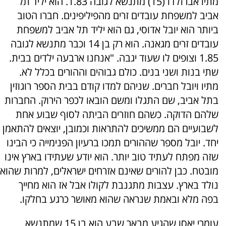
מתיו אברזלדו (15) מתנשא לגובה 1.83. הוא יליד תל
אביב למשפחת עובדים זרים מהפיליפינים. חברו הטוב
ביותר הוא יובל אדוסי, גם הוא יליד תל אביב למשפחת
עובדים זרים מגאנה. הוא רק בן 14 וכבר מתנשא לגובה
1.85 וצופים לו שעוד יגבה. "אנחנו ארבעה ילדים בבית.
שתי בנות ושני בנים. כולם גבוהים וההורים בכלל לא.
מתיו ויובל חברים. שניהם למדו קודם בבית הספר רוגוזין
בתל אביב, שם התגלו ומשם הובאו לכפר הירוק. החברות
שלהם הדוקה. כשהם חוזרים הביתה לסוף שבוע אחת
לשבועיים הם ממשיכים להתראות וכמובן, יוצאים להתאמן
יחד. יובל מספר שההורים תמכו ברעיון הפנימייה כי הבינו
שזה מפתח לעתיד טוב יותר. הוא יודע שעתידו בארץ אינו
מובטח. כבן להורים שאינם אזרחים ישראלים, למרות שהוא
נולד בארץ. עצבות מתגנבת לקולו אבל אז הוא מחייך
בפה מלא ובאמת שנראה שהוא מאושר כרגע בחלקו.
עומרי יאסו שהגיע מבאר שבע הוא בן 15 שמתנשא