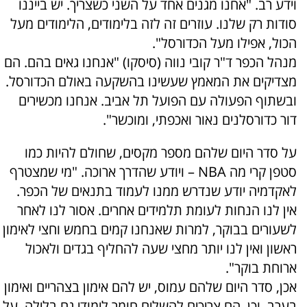
וידע רב. "אחנו מגנים אחד על השני כשצריך. יש בייננו
סודות רק שלנו. עוזרים זה לזה בלימודים, הלימודים מעל
הכול, אפילו מעל הכדורסל".
מנהל הכפר ד"ר קובי נווה (סיסקו) "אנחנו גאים בהם. הם
מצדיקים את המאמץ שעשינו בהשקעה באולם הכדורסל.
ובשתוף הפעולה עם הפועל תל אביב. אנחנו מכשירים
דור כדורסלנים נאור ואכפתי, ומוכשר".
על סדר היום שלהם מספר מקסים, שחולם להיות כמו
סטפן קרי מה NBA – ויודע שהדרך ארוכה. "מי שמצטרף
לאקדמיה יודע שנדרש ממנו לעמוד בתנאים של הכפר.
אין לנו הנחות לעומת תלמידים אחרים. אסור לנו לאחר
לשעורים בבוקר, למרות שאנחנו קמים בחמש וחצי לאימון
ראשון ואין לנו יותר מחצי שעה להחליף בגדים ולאכול
ארוחת בוקר".
אכן, סדר היום שלהם עמוס, יש להם אימון בצהריים ואימון
בערב, וכן, הם צריכים להשלים חומר לימודי גם בלילה, על