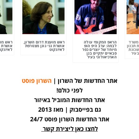
ומשרד
הראפ המקומי עולה
ראש מועצת דרום השרון,
ראש מוע
 תכנון
לבמה: ערב היפ הופ
אושרת גני גונן מצטרפת
אושרת ג
שכונת
מיוחד של יוצרים כפר
לאיזנקוט
לאיזנקו
בעיר
סבאיים יתקיים בגן
הארכיאולוגי בעיר
אתר החדשות של השרון |
השרון פוסט
לפני כולם!
אתר החדשות המוביל באיזור
גם בפייסבוק | מאז 2013
אתר החדשות השרון פוסט 24/7
לחצו כאן ליצירת קשר