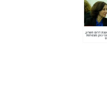
צת דרום השרון,
ני גונן מצטרפת
ט