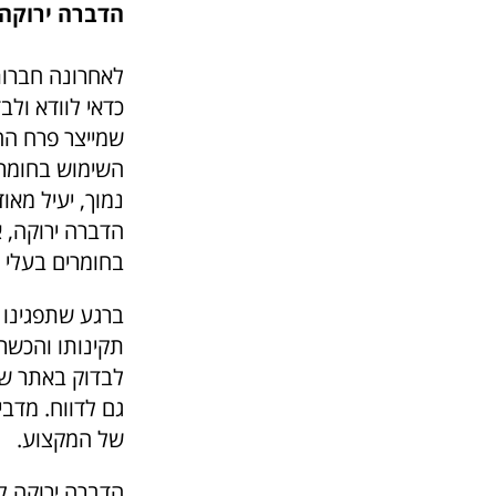
הדברה ירוקה
לאחרונה חברות
כדאי לוודא ול
שמייצר פרח הח
השימוש בחומר ז
נמוך, יעיל מאו
הדברה ירוקה, 
בחומרים בעלי ר
ברגע שתפגינו י
תקינותו והכשר
לבדוק באתר ש
גם לדווח. מדב
של המקצוע.
הדברה ירוקה ל