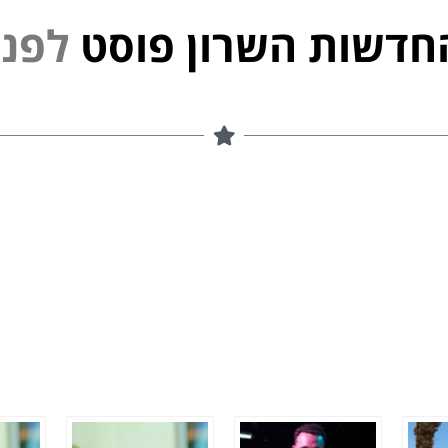
חדשות השרון פוסט
ל
פ
נ
י