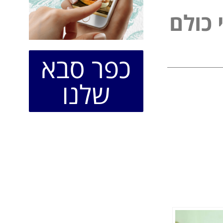
כ
ו
ל
ם
כפר סבא
שלנו