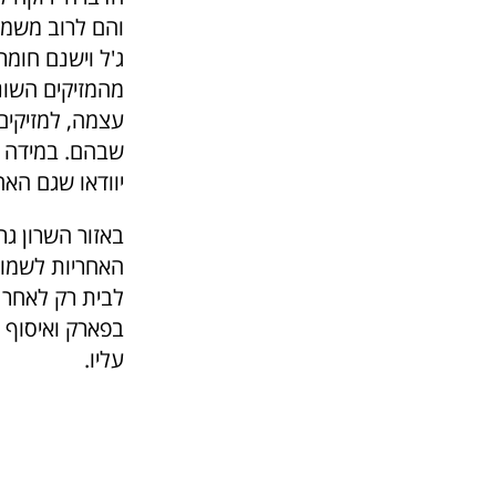
והם לרוב משמש
ג'ל וישנם חומר
מהמזיקים השוני
עצמה, למזיקים
שבהם. במידה ו
יוודאו שגם האח
באזור השרון גר
האחריות לשמור 
לבית רק לאחר 
בפארק ואיסוף ה
עליו.