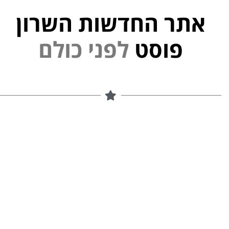
אתר החדשות השרון
פוסט
ל
פ
נ
י