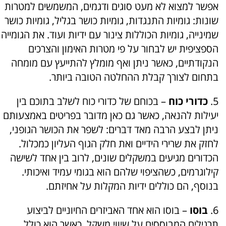
אפשר למצוא לא מעט סוגים ודגמים, המשמשים למטרות
שונות: גומיות התנגדות, גומיות כושר בגליל, גומיות כושר
שמינייה, גומיות הכוללות צינור עם ידיות ועוד. את הגומייה
הספציפית יש לבחור על פי מטרות האימון והצרכים
הנקודתיים, כאשר ניתן ואף מומלץ להתייעץ עם מומחה
בתחום לצורך קבלת ההחלטה הטובה ביותר.
5.
כדורי כוח
– בכוחם של כדורי כוח לשלב בתוכם בין
יעילות להנאה, כאשר גם כאן מדובר בפריטים באמצעותם
ניתן לבצע הרבה מאד דברים: לשפר את הכושר הגופני,
לחזק את שרירי הידיים ואת חלק הגוף העליון כמכלול.
הכדורים מגיעים במשקלים שונים, לרוב בין אחד לשישה
קילוגרמים, כשהציפוי שלהם הוא בגומי עמיד ואיכותי.
בנוסף, הם כוללים ידיות המקלות על אחיזתם.
6.
בוסו
– בוסו הוא אחד האביזרים החיוניים לביצוע
תרגילים המבוססים על שיווי משקל, כאשר הוא כולל