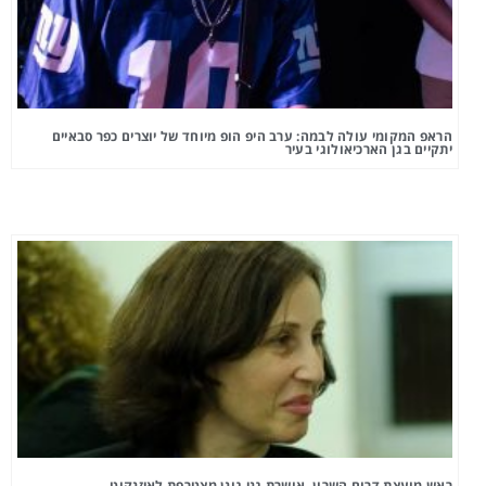
הראפ המקומי עולה לבמה: ערב היפ הופ מיוחד של יוצרים כפר סבאיים
יתקיים בגן הארכיאולוגי בעיר
ראש מועצת דרום השרון, אושרת גני גונן מצטרפת לאיזנקוט