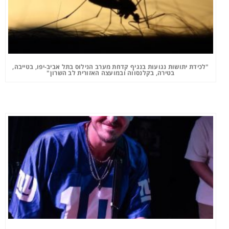
"לכידת יתושות נגועות בנגיף קדחת מערב הנילוס בתל אביב-יפו, בטייבה,
בטירה, בקלנסווה ובמועצה האזורית לב השרון"