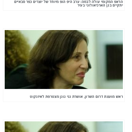
הראפ המקומי עולה לבמה: ערב היפ הופ מיוחד של יוצרים כפר סבאיים
יתקיים בגן הארכיאולוגי בעיר
ראש מועצת דרום השרון, אושרת גני גונן מצטרפת לאיזנקוט