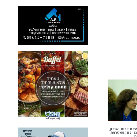
צת דרום השרון,
ני גונן מצטרפת
ט