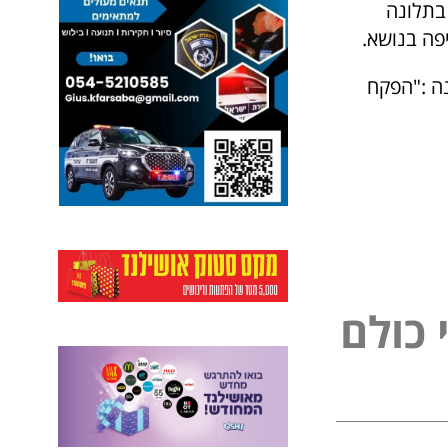
 בתלונה
יפה בנושא.
נה :"הפקח
ל
פ
נ
ל
ם
ו
י
כ
כ
י