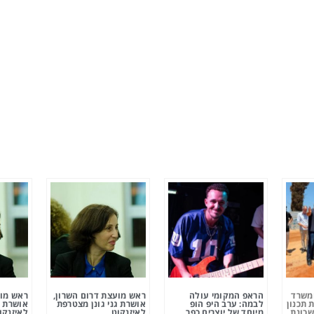
ומשרד
הראפ המקומי עולה
ראש מועצת דרום השרון,
ראש מוע
 תכנון
לבמה: ערב היפ הופ
אושרת גני גונן מצטרפת
אושרת ג
שכונת
מיוחד של יוצרים כפר
לאיזנקוט
לאיזנקו