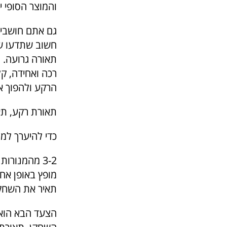
והמוצר הסופי י
גם אתם חושבים
חשוב שתדעו שג
תאורה גרועה. ה
הרקע ולהפוך א
תאורת רקע, תא
כדי להיערך למס
3-2 מהמנור
מופץ באופן אח
תאיר את השחק
הצעד הבא הוא