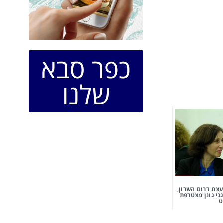
כפר סבא
שלנו
צת דרום השרון,
ני גונן מצטרפת
ט