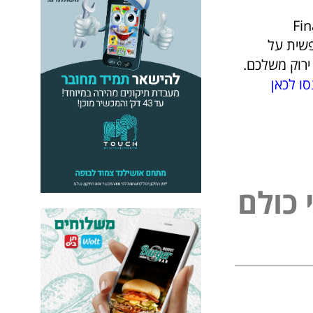
Final
I-Movi היא תוכנה חופשית על
ירוק משלכם.
סו לכאן
כ
ו
ל
ם