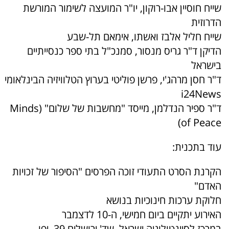
שייח חוסיין אבו-רוקון, יו"ר המועצה לשימור המורשת
הדרוזית
שייח חליל אלבז ואשתו, אימאם תל-שבע
הדיקן ד"ר גריס מנסור, סמנכ"ל בתי ספר כנסייתיים
בישראל
ד"ר חסן מרהג'י, פרשן פוליטי בערוץ הטלוויזיה הבינלאומי
i24News
ד"ר ספיר הנדלמן, מייסד "מחשבות של שלום" (Minds
of Peace)
עוד בתכנית:
הקרנת הסרט התעודי זוכה הפרסים "הסיפור של זכויות
האדם"
חלוקת ערכות חינוכיות בנושא
האירוע יתקיים ביום חמישי, ה-10 לדצמבר
במרכז לסיינטולוגיה ישראל, שד' ירושלים 39, יפו