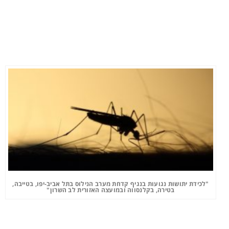
"לכידת יתושות נגועות בנגיף קדחת מערב הנילוס בתל אביב-יפו, בטייבה,
בטירה, בקלנסווה ובמועצה האזורית לב השרון"