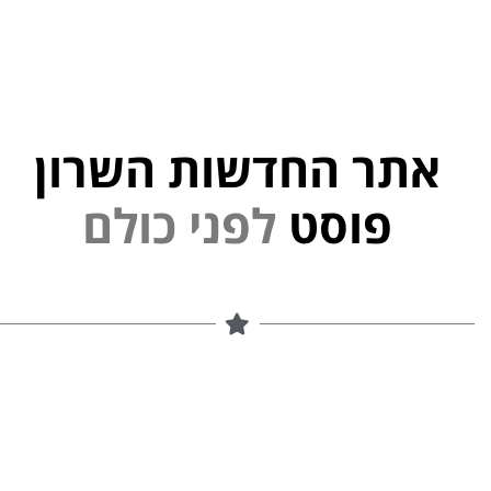
אתר החדשות השרון
י
פוסט
ל
פ
נ