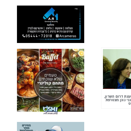
צת דרום השרון,
ני גונן מצטרפת
ט