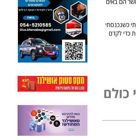
שר הם באים
תי כשנכנסתי
ת כדי לקדם
ל
פ
נ
ל
ם
י
ו
כ
כ
י
ו