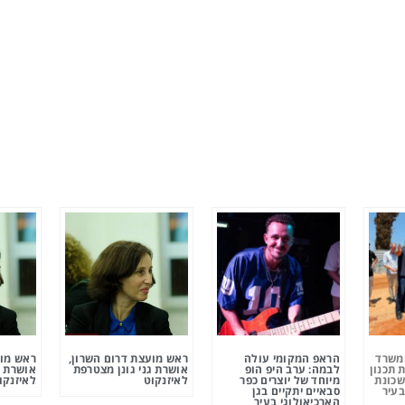
ומשרד
הראפ המקומי עולה
ראש מועצת דרום השרון,
ראש מוע
 תכנון
לבמה: ערב היפ הופ
אושרת גני גונן מצטרפת
אושרת ג
שכונת
מיוחד של יוצרים כפר
לאיזנקוט
לאיזנקו
בעיר
סבאיים יתקיים בגן
הארכיאולוגי בעיר