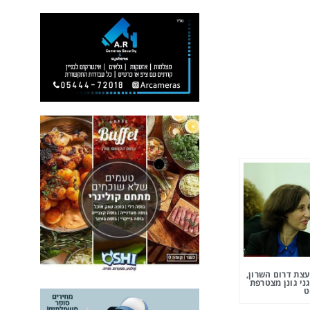
צת דרום השרון,
ני גונן מצטרפת
ט