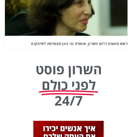
ראש מועצת דרום השרון, אושרת גני גונן מצטרפת לאיזנקוט
השרון פוסט
לפני כולם
24/7