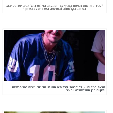
"לכידת יתושות נגועות בנגיף קדחת מערב הנילוס בתל אביב-יפו, בטייבה,
בטירה, בקלנסווה ובמועצה האזורית לב השרון"
הראפ המקומי עולה לבמה: ערב היפ הופ מיוחד של יוצרים כפר סבאיים
יתקיים בגן הארכיאולוגי בעיר