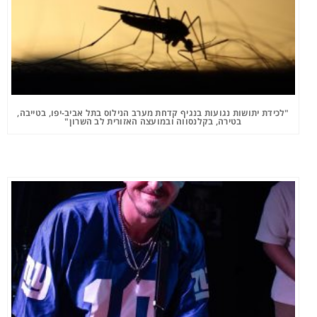
"לכידת יתושות נגועות בנגיף קדחת מערב הנילוס בתל אביב-יפו, בטייבה,
בטירה, בקלנסווה ובמועצה האזורית לב השרון"